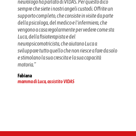
solo.
neurologo ha parlato di VIDAS. Per questo dico
cambie
di
sempre che siete i nostri angeli custodi. Offrite un
nel lo
voglio
supporto completo, che consiste in visite da parte
Scher
io sia
della psicologa, del medico e l'infermiera, che
pratic
vengono a casa regolarmente per vedere come sta
Bruno
Luca, della fisioterapista e del
assist
neuropsicomotricista, che aiutano Luca a
sviluppare tutto quello che non riesce a fare da solo
e stimolano la sua crescita e la sua capacità
motoria.”
Fabiana
mamma di Luca, assistito VIDAS