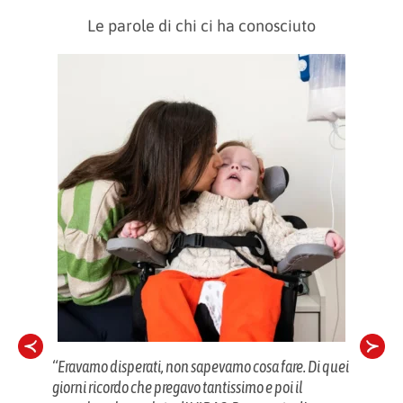
Le parole di chi ci ha conosciuto
“Eravamo disperati, non sapevamo cosa fare. Di quei
“VIDA
o le
giorni ricordo che pregavo tantissimo e poi il
dispon